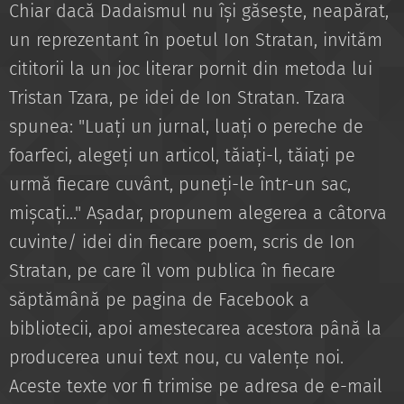
Chiar dacă Dadaismul nu își găsește, neapărat,
un reprezentant în poetul Ion Stratan, invităm
cititorii la un joc literar pornit din metoda lui
Tristan Tzara, pe idei de Ion Stratan. Tzara
spunea: "Luați un jurnal, luați o pereche de
foarfeci, alegeți un articol, tăiați-l, tăiați pe
urmă fiecare cuvânt, puneți-le într-un sac,
mișcați..." Așadar, propunem alegerea a câtorva
cuvinte/ idei din fiecare poem, scris de Ion
Stratan, pe care îl vom publica în fiecare
săptămână pe pagina de Facebook a
bibliotecii, apoi amestecarea acestora până la
producerea unui text nou, cu valențe noi.
Aceste texte vor fi trimise pe adresa de e-mail