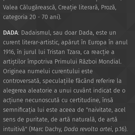
Valea Călugărească, Creație literară, Proză,
categoria 20 - 70 ani).
DADA
: Dadaismul, sau doar Dada, este un
curent literar-artistic, apărut în Europa în anul
1916, în jurul lui Tristan Tzara, ca reacție a
artiștilor împotriva Primului Război Mondial.
Originea numelui curentului este
controversată, speculațiile făcând referire la
alegerea aleatorie a unui cuvânt indicat de o
acțiune necunoscută cu certitudine, însă
semnificația lui este aceea de "naivitate, acel
sens de puritate, de artă naturală, de artă
intuitivă" (Marc Dachy,
Dada revolta artei
, p.16).