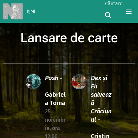
Căutare
BJNI
Lansare de carte
Posh
-
Dex și
Eli
Gabriel
salveaz
a Toma
ă
Crăciun
25
ul -
noiembr
ie, ora
Cristin
12:00