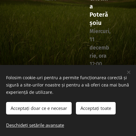
a
Poteră
șoiu
Miercuri,
11
decemb
rie, ora
12:00
Folosim cookie-uri pentru a permite funcționarea corectă și
sigură a site-urilor noastre și pentru a vă oferi cea mai bună
experiență de utilizare.
Acceptați doar ce e necesar
Acceptați toate
© 2020 BJNI Erou Călin Cătălin nr. 1, Ploiești
Deschideți setările avansate
Creat cu
Webnode
Cookie-uri