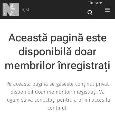
Căutare
BJNI
Această pagină este
disponibilă doar
membrilor înregistrați
Pe această pagină se găsește conținut privat
disponibil doar membrilor înregistrați. Vă
rugăm să vă conectați pentru a primi acces la
conținut.