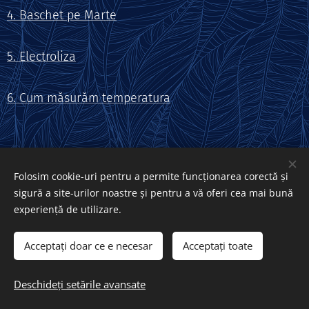
4. Baschet pe Marte
5. Electroliza
6. Cum măsurăm temperatura
Folosim cookie-uri pentru a permite funcționarea corectă și
sigură a site-urilor noastre și pentru a vă oferi cea mai bună
experiență de utilizare.
Acceptați doar ce e necesar
Acceptați toate
© 2020 BJNI Erou Călin Cătălin nr. 1, Ploiești
Deschideți setările avansate
Creat cu
Webnode
Cookie-uri