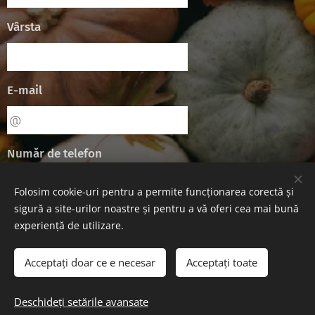
Vârsta
E-mail
Număr de telefon
Folosim cookie-uri pentru a permite funcționarea corectă și
sigură a site-urilor noastre și pentru a vă oferi cea mai bună
Trimite
experiență de utilizare.
Acceptați doar ce e necesar
Acceptați toate
© 2020 BJNI Erou Călin Cătălin nr. 1, Ploiești
Deschideți setările avansate
Creat cu
Webnode
Cookie-uri