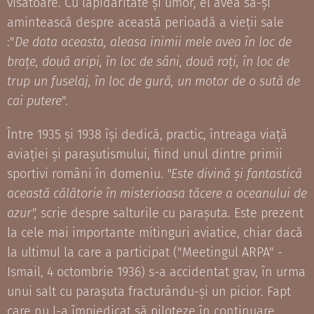
visătoare. Cu lapidaritate și umor, el avea să-și
amintească despre această perioadă a vieții sale
:"
De data aceasta, aleasa inimii mele avea în loc de
brațe, două aripi, în loc de sâni, două roți, în loc de
trup un fuselaj, în loc de gură, un motor de o sută de
cai putere
".
Între 1935 și 1938 își dedică, practic, întreaga viață
aviației și parașutismului, fiind unul dintre primii
sportivi români în domeniu.
"Este divină și fantastică
această călătorie în misterioasa tăcere a oceanului de
azur",
scrie despre salturile cu parașuta
.
Este prezent
la cele mai importante mitinguri aviatice, chiar dacă
la ultimul la care a participat ("Meetingul ARPA" -
Ismail, 4 octombrie 1936) s-a accidentat grav, în urma
unui salt cu parașuta fracturându-și un picior. Fapt
care nu l-a împiedicat să piloteze în continuare.