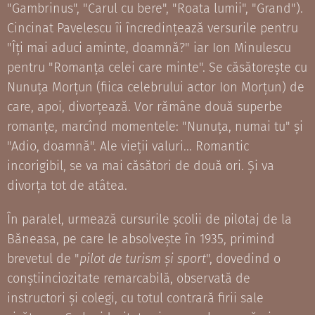
"Gambrinus", "Carul cu bere", "Roata lumii", "Grand").
Cincinat Pavelescu îi încredințează versurile pentru
"Îți mai aduci aminte, doamnă?" iar Ion Minulescu
pentru "Romanța celei care minte". Se căsătorește cu
Nunuța Morțun (fiica celebrului actor Ion Morțun) de
care, apoi, divorțează. Vor rămâne două superbe
romanțe, marcînd momentele: "Nunuța, numai tu" și
"Adio, doamnă". Ale vieții valuri... Romantic
incorigibil, se va mai căsători de două ori. Și va
divorța tot de atâtea.
În paralel, urmează cursurile școlii de pilotaj de la
Băneasa, pe care le absolvește în 1935, primind
brevetul de "
pilot de turism și sport
", dovedind o
conștiinciozitate remarcabilă, observată de
instructori și colegi, cu totul contrară firii sale