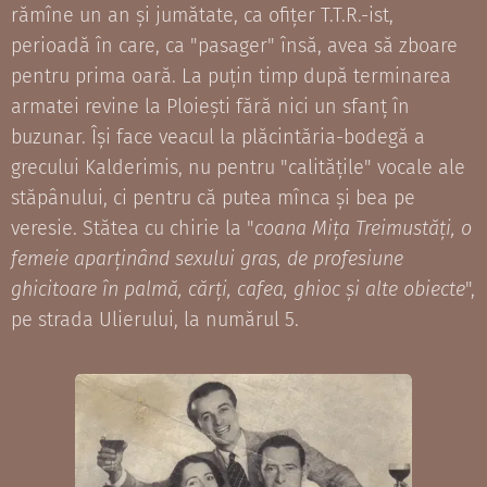
rămîne un an și jumătate, ca ofițer T.T.R.-ist,
perioadă în care, ca "pasager" însă, avea să zboare
pentru prima oară. La puțin timp după terminarea
armatei revine la Ploiești fără nici un sfanț în
buzunar. Își face veacul la plăcintăria-bodegă a
grecului Kalderimis, nu pentru "calitățile" vocale ale
stăpânului, ci pentru că putea mînca și bea pe
veresie. Stătea cu chirie la "
coana Mița Treimustăți, o
femeie aparținând sexului gras, de profesiune
ghicitoare în palmă, cărți, cafea, ghioc și alte obiecte
",
pe strada Ulierului, la numărul 5.