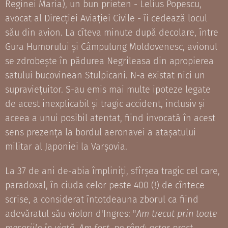
Reginei Maria), un bun prieten - Lelius Popescu,
avocat al Direcției Aviației Civile - îi cedează locul
său din avion. La cîteva minute după decolare, între
Gura Humorului și Câmpulung Moldovenesc, avionul
se zdrobește în pădurea Negrileasa din apropierea
satului bucovinean Stulpicani. N-a existat nici un
supraviețuitor. S-au emis mai multe ipoteze legate
de acest inexplicabil și tragic accident, inclusiv și
aceea a unui posibil atentat, fiind invocată în acest
sens prezența la bordul aeronavei a atașatului
militar al Japoniei la Varșovia.
La 37 de ani de-abia împliniți, sfîrșea tragic cel care,
paradoxal, în ciuda celor peste 400 (!) de cîntece
scrise, a considerat întotdeauna zborul ca fiind
adevăratul său violon d'Ingres: "
Am trecut prin toate