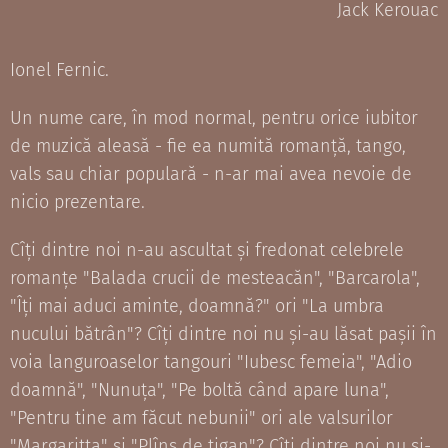
Jack Kerouac
Ionel Fernic.
Un nume care, în mod normal, pentru orice iubitor
de muzică aleasă - fie ea numită romanță, tango,
vals sau chiar populară - n-ar mai avea nevoie de
nicio prezentare.
Cîți dintre noi n-au ascultat și fredonat celebrele
romanțe "Balada crucii de mesteacăn", "Barcarola",
"Îți mai aduci aminte, doamnă?" ori "La umbra
nucului bătrân"? Cîți dintre noi nu și-au lăsat pașii în
voia languroaselor tangouri "Iubesc femeia", "Adio
doamnă", "Nunuța", "Pe boltă când apare luna",
"Pentru tine am făcut nebunii" ori ale valsurilor
"Margaritta" și "Plîns de țigan"? Cîți dintre noi nu și-