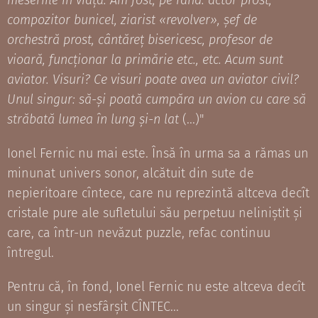
meseriile în viață. Am fost, pe rând: actor prost,
compozitor bunicel, ziarist «revolver», șef de
orchestră prost, cântăreț bisericesc, profesor de
vioară, funcționar la primărie etc., etc.
Acum sunt
aviator. Visuri? Ce visuri poate avea un aviator civil?
Unul singur: să-și poată cumpăra un avion cu care să
străbată lumea în lung și-n lat
(...)"
Ionel Fernic nu mai este. Însă în urma sa a rămas un
minunat univers sonor, alcătuit din sute de
nepieritoare cîntece, care nu reprezintă altceva decît
cristale pure ale sufletului său perpetuu neliniștit și
care, ca într-un nevăzut puzzle, refac continuu
întregul.
Pentru că, în fond, Ionel Fernic nu este altceva decît
un singur și nesfârșit CÎNTEC...