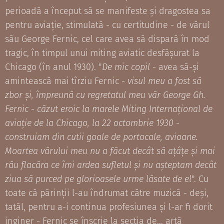
perioadă a început să se manifeste și dragostea sa
pentru aviație, stimulată - cu certitudine - de vărul
său George Fernic, cel care avea să dispară în mod
tragic, în timpul unui miting aviatic desfășurat la
Chicago (în anul 1930). "
De mic copil
- avea să-și
amintească mai tîrziu Fernic -
visul meu a fost să
zbor și, împreună cu regretatul meu văr George Gh.
Fernic - căzut eroic la marele Miting Internațional de
aviație de la Chicago, la 22 octombrie 1930 -
construiam din cutii goale de portocale, avioane.
Moartea vărului meu nu a făcut decât să ațâțe și mai
rău flacăra ce îmi ardea sufletul și nu așteptam decât
ziua să purced pe glorioasele urme lăsate de el
". Cu
toate că părinții l-au îndrumat către muzică - deși,
tatăl, pentru a-i continua profesiunea și l-ar fi dorit
inginer - Fernic se înscrie la secția de... artă