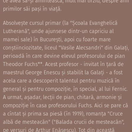
ce avea să-și amintească, mult mai tîrziu, despre anii
primilor săi pași în viață.
Absolvește cursul primar (la "Școala Evanghelică
Lutherană", unde ajunsese dintr-un capriciu al
mamei sale) în București, apoi cu foarte mare
conștiinciozitate, liceul "Vasile Alecsandri" din Galați,
perioadă în care devine elevul profesorului de pian
Theodor Fuchs**. Acest profesor - invitat în țară de
maestrul George Enescu și stabilit la Galați - a fost
acela care a descoperit talentul pentru muzică în
general și pentru compoziție, în special, al lui Fernic.
A urmat, așadar, lecții de pian, chitară, armonie și
compoziție în casa profesorului Fuchs. Aici se pare că
a cîntat și prima sa piesă (în 1919), romanța "Cruce
albă de mesteacăn" ("Balada crucii de mesteacăn",
pe versuri de Arthur Enășescu). Tot din această