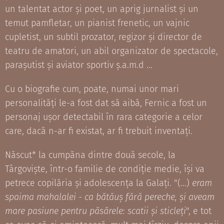
un talentat actor și poet, un aprig jurnalist și un
temut pamfletar, un pianist frenetic, un vajnic
cupletist, un subtil prozator, regizor și director de
teatru de amatori, un abil organizator de spectacole,
parașutist și aviator sportiv ș.a.m.d ...
Cu o biografie cum, poate, numai unor mari
personalități le-a fost dat să aibă, Fernic a fost un
personaj ușor detectabil în rara categorie a celor
care, dacă n-ar fi existat, ar fi trebuit inventați.
Născut* la cumpăna dintre două secole, la
Târgoviște, într-o familie de condiție medie, își va
petrece copilăria și adolescența la Galați. "(...)
eram
spaima mahalalei - ca bătăuș fără pereche, și aveam
mare pasiune pentru păsărele: scatii și sticleți
", e tot