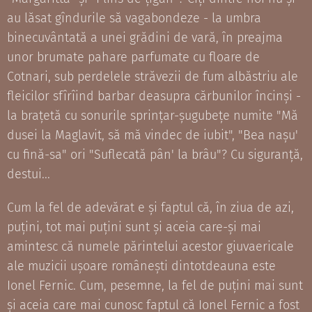
au lăsat gîndurile să vagabondeze - la umbra
binecuvântată a unei grădini de vară, în preajma
unor brumate pahare parfumate cu floare de
Cotnari, sub perdelele străvezii de fum albăstriu ale
fleicilor sfîrîind barbar deasupra cărbunilor încinși -
la brațetă cu sonurile sprințar-șugubețe numite "Mă
dusei la Maglavit, să mă vindec de iubit", "Bea nașu'
cu fină-sa" ori "Suflecată pân' la brâu"? Cu siguranță,
destui...
Cum la fel de adevărat e și faptul că, în ziua de azi,
puțini, tot mai puțini sunt și aceia care-și mai
amintesc că numele părintelui acestor giuvaericale
ale muzicii ușoare românești dintotdeauna este
Ionel Fernic. Cum, pesemne, la fel de puțini mai sunt
și aceia care mai cunosc faptul că Ionel Fernic a fost