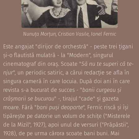
Nunuța Morțun, Cristian Vasile, Ionel Fernic
Este angajat "dirijor de orchestră" - peste trei țigani
și-o flautistă mulatră - la "Modern", singurul
cinematograf din oraș. Scoate "
Să nu te superi că te-
njur
", un periodic satiric, a cărui redacție se afla în
singura cameră în care locuia. După doi ani în care
revista s-a bucurat de succes - "
banii curgeau și
crâșmarii se bucurau
" -, tirajul "cade" și gazeta
moare. Fără "
bani puși deoparte
", Fernic riscă și își
tipărește pe datorie un volum de schițe ("Misterele
de la Mizil", 1927), apoi unul de versuri ("Prăpăstii",
1928), de pe urma cărora scoate bani buni. Mai