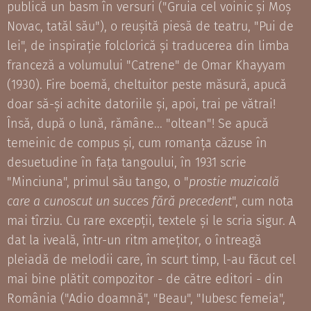
publică un basm în versuri ("Gruia cel voinic și Moș
Novac, tatăl său"), o reușită piesă de teatru, "Pui de
lei", de inspirație folclorică și traducerea din limba
franceză a volumului "Catrene" de Omar Khayyam
(1930). Fire boemă, cheltuitor peste măsură, apucă
doar să-și achite datoriile și, apoi, trai pe vătrai!
Însă, după o lună, rămâne... "oltean"! Se apucă
temeinic de compus și, cum romanța căzuse în
desuetudine în fața tangoului, în 1931 scrie
"Minciuna", primul său tango, o "
prostie muzicală
care a cunoscut un succes fără precedent
", cum nota
mai tîrziu. Cu rare excepții, textele și le scria sigur. A
dat la iveală, într-un ritm amețitor, o întreagă
pleiadă de melodii care, în scurt timp, l-au făcut cel
mai bine plătit compozitor - de către editori - din
România ("Adio doamnă", "Beau", "Iubesc femeia",