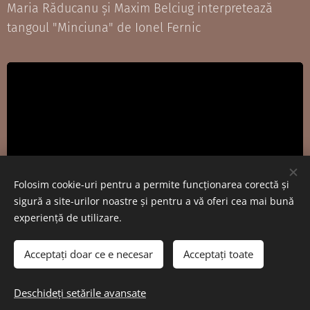
Maria Răducanu și Maxim Belciug interpretează
tangoul "Minciuna" de Ionel Fernic
Folosim cookie-uri pentru a permite funcționarea corectă și
sigură a site-urilor noastre și pentru a vă oferi cea mai bună
experiență de utilizare.
Acceptați doar ce e necesar
Acceptați toate
© 2020 BJNI Erou Călin Cătălin nr. 1, Ploiești
Deschideți setările avansate
Creat cu
Webnode
Cookie-uri