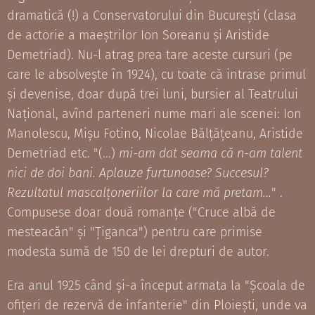
dramatică (!) a Conservatorului din București (clasa
de actorie a maeștrilor Ion Soreanu și Aristide
Demetriad). Nu-l atrag prea tare aceste cursuri (pe
care le absolvește în 1924), cu toate că intrase primul
și devenise, doar după trei luni, bursier al Teatrului
Național, avînd parteneri nume mari ale scenei: Ion
Manolescu, Mișu Fotino, Nicolae Bălțățeanu, Aristide
Demetriad etc. "(...)
mi-am dat seama că n-am talent
nici de doi bani.
Aplauze furtunoase? Succesul?
Rezultatul mascalțoneriilor la care mă pretam...
" .
Compusese doar două romanțe ("Cruce albă de
mesteacăn" și "Țiganca") pentru care primise
modesta sumă de 150 de lei drepturi de autor.
Era anul 1925 când și-a început armata la "Școala de
ofițeri de rezervă de infanterie" din Ploiești, unde va