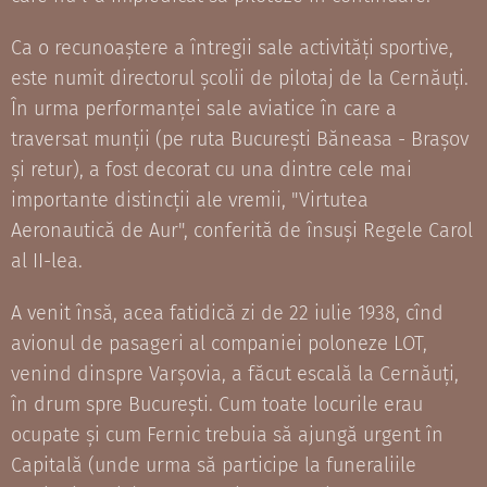
Ca o recunoaștere a întregii sale activități sportive,
este numit directorul școlii de pilotaj de la Cernăuți.
În urma performanței sale aviatice în care a
traversat munții (pe ruta București Băneasa - Brașov
și retur), a fost decorat cu una dintre cele mai
importante distincții ale vremii, "Virtutea
Aeronautică de Aur", conferită de însuși Regele Carol
al II-lea.
A venit însă, acea fatidică zi de 22 iulie 1938, cînd
avionul de pasageri al companiei poloneze LOT,
venind dinspre Varșovia, a făcut escală la Cernăuți,
în drum spre București. Cum toate locurile erau
ocupate și cum Fernic trebuia să ajungă urgent în
Capitală (unde urma să participe la funeraliile