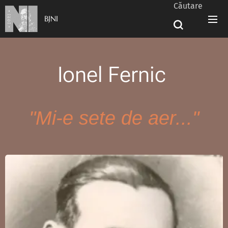
Căutare
BJNI
Ionel Fernic
"Mi-e sete de aer..."