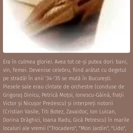
Era în culmea gloriei. Avea tot ce-și putea dori: bani,
vin, femei. Devenise celebru, fiind arătat cu degetul
pe stradă! În anii ʼ34-'35 se mută în București.
Piesele sale erau cîntate de orchestre (conduse de
Grigoraș Dinicu, Petrică Moțoi, Ionescu-Găină, frații
Victor și Nicușor Predescu) și interpreți notorii
(Cristian Vasile, Titi Botez, Zavaidoc, Ion Luican,
Dorina Drăghici, Ioana Radu, Gică Petrescu) în marile
localuri ale vremii ("Trocadero", "Mon Jardin", "Lido",