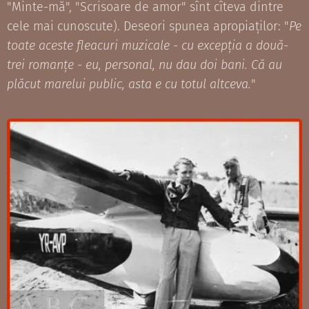
"Minte-mă", "Scrisoare de amor" sînt cîteva dintre
cele mai cunoscute). Deseori spunea apropiaților: "
Pe
toate aceste fleacuri muzicale - cu excepția a două-
trei romanțe - eu, personal, nu dau doi bani. Că au
plăcut marelui public, asta e cu totul altceva.
"